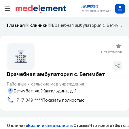
Columbus
Местоположение
Главная
Клиники
Врачебная амбулатория с. Бегимбет
Нет отзывов
Врачебная амбулатория с. Бегимбет
Районные
сельские мед.учреждения
Бегимбет, ул. Жангильдина, д. 1
+7 (71349 ****
Показать полностью
О клинике
Врачи и специалисты
Отзывы
Что нового?
Фотог