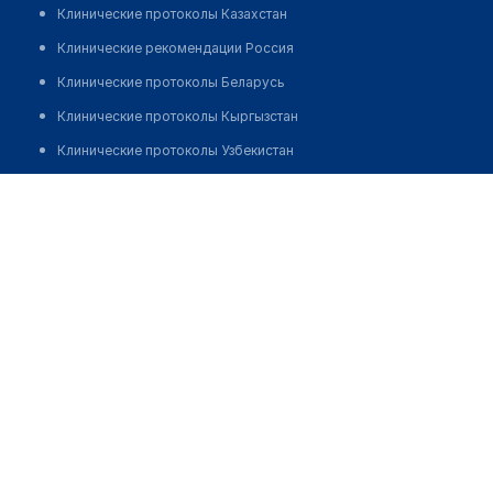
Клинические протоколы Казахстан
Клинические рекомендации Россия
Клинические протоколы Беларусь
Клинические протоколы Кыргызстан
Клинические протоколы Узбекистан
Клинические протоколы диагностики и лечения
Врачебная амбулатория с. Бегимбет
Обзоры мировой медицинской периодики
Позвонить
Заболевания: обзорные статьи
Новости здравоохранения
Медикаменты
Лабораторные показатели
Медицинские термины
Мобильные приложения
клиникам
МИС для клиники