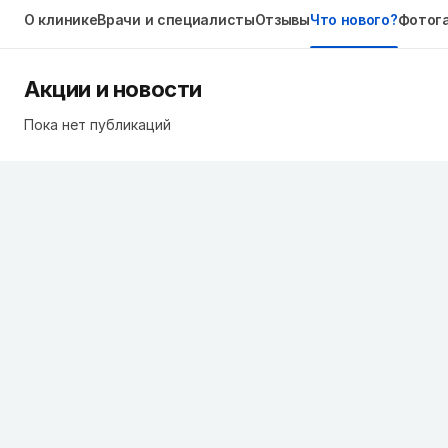
О клинике
Врачи и специалисты
Отзывы
Что нового?
Фотог
Акции и новости
Пока нет публикаций