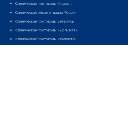
Клинические протоколы Казахстан
Клинические рекомендации Россия
Клинические протоколы Беларусь
Клинические протоколы Кыргызстан
Клинические протоколы Узбекистан
Клинические протоколы диагностики и лечения
Студия психологической помощи "ЛАДА"
Обзоры мировой медицинской периодики
Позвонить
Заболевания: обзорные статьи
Новости здравоохранения
Медикаменты
Лабораторные показатели
Медицинские термины
Мобильные приложения
клиникам
МИС для клиники