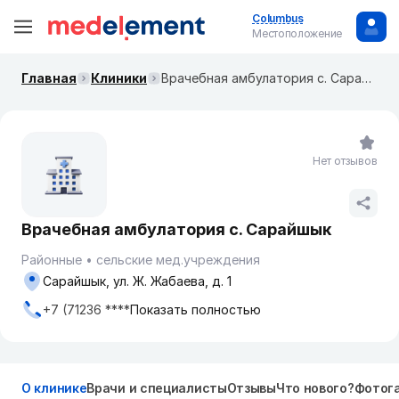
Columbus
Местоположение
Главная
Клиники
Врачебная амбулатория с. Сарайшык
Нет отзывов
Врачебная амбулатория с. Сарайшык
Районные
сельские мед.учреждения
Сарайшык, ул. Ж. Жабаева, д. 1
+7 (71236 ****
Показать полностью
О клинике
Врачи и специалисты
Отзывы
Что нового?
Фотог