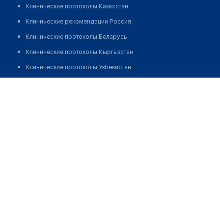
Клинические протоколы Казахстан
Клинические рекомендации Россия
Клинические протоколы Беларусь
Клинические протоколы Кыргызстан
Клинические протоколы Узбекистан
Клинические протоколы диагностики и лечения
Врачебная амбулатория с. Сарайшык
Обзоры мировой медицинской периодики
Позвонить
Заболевания: обзорные статьи
Новости здравоохранения
Медикаменты
Лабораторные показатели
Медицинские термины
Мобильные приложения
клиникам
МИС для клиники