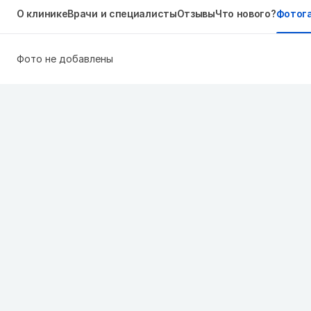
О клинике
Врачи и специалисты
Отзывы
Что нового?
Фотог
Фото не добавлены