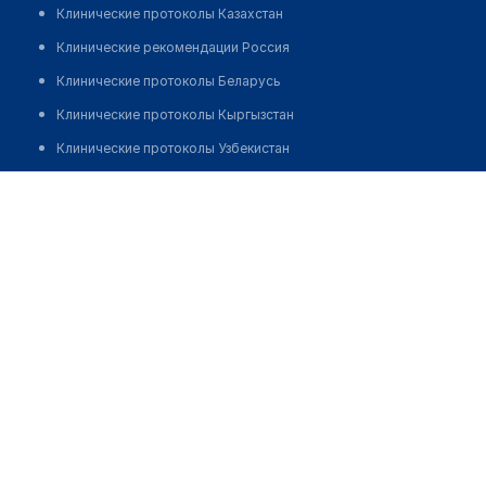
Клинические протоколы Казахстан
Клинические рекомендации Россия
Клинические протоколы Беларусь
Клинические протоколы Кыргызстан
Клинические протоколы Узбекистан
Клинические протоколы диагностики и лечения
​Медицинский центр "GLOBAL MED"
Обзоры мировой медицинской периодики
Позвонить
Заболевания: обзорные статьи
Новости здравоохранения
Медикаменты
Лабораторные показатели
Медицинские термины
Мобильные приложения
клиникам
МИС для клиники