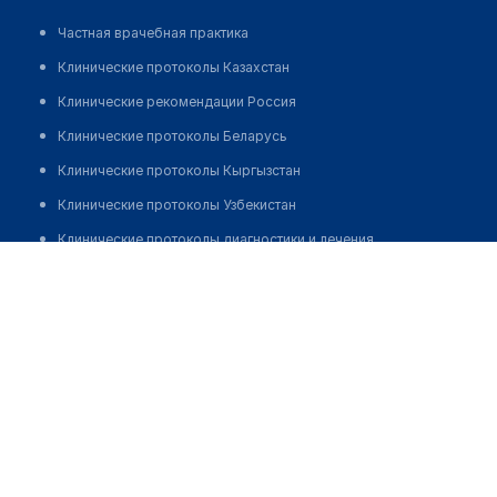
Частная врачебная практика
Клинические протоколы Казахстан
Клинические рекомендации Россия
Клинические протоколы Беларусь
Клинические протоколы Кыргызстан
Клинические протоколы Узбекистан
Клинические протоколы диагностики и лечения
Медицинский центр ПРОФЕССОРА КОЖАКМАТОВОЙ
Обзоры мировой медицинской периодики
Позвонить
Заболевания: обзорные статьи
Новости здравоохранения
Медикаменты
Лабораторные показатели
Медицинские термины
Мобильные приложения