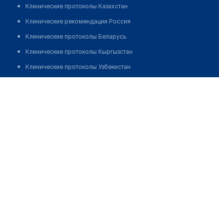
Клинические протоколы Казахстан
Клинические рекомендации Россия
Клинические протоколы Беларусь
Клинические протоколы Кыргызстан
Клинические протоколы Узбекистан
Клинические протоколы диагностики и лечения
Медицинский пункт с. Сарыбулак
Обзоры мировой медицинской периодики
Позвонить
Заболевания: обзорные статьи
Новости здравоохранения
Медикаменты
Лабораторные показатели
Медицинские термины
Мобильные приложения
клиникам
МИС для клиники