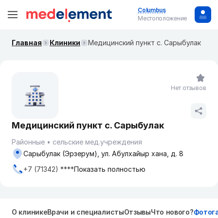
Columbus
Местоположение
Главная
Клиники
Медицинский пункт с. Сарыбулак
Нет отзывов
Медицинский пункт с. Сарыбулак
Районные
сельские мед.учреждения
Сарыбулак (Эрзерум), ул. Абулхайыр хана, д. 8
+7 (71342) ****
Показать полностью
О клинике
Врачи и специалисты
Отзывы
Что нового?
Фотог