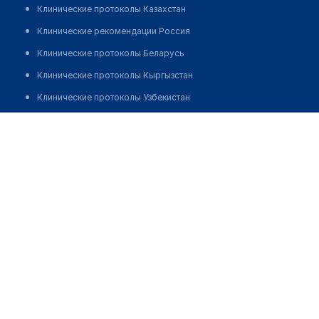
Клинические протоколы Казахстан
Клинические рекомендации Россия
Клинические протоколы Беларусь
Клинические протоколы Кыргызстан
Клинические протоколы Узбекистан
Клинические протоколы диагностики и лечения
Медицинский центр "PSYMED CLINIC"
Обзоры мировой медицинской периодики
Позвонить
Заболевания: обзорные статьи
Новости здравоохранения
Медикаменты
Лабораторные показатели
Медицинские термины
Мобильные приложения
клиникам
МИС для клиники