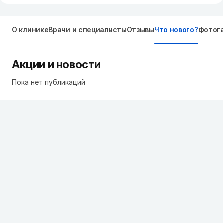
О клинике
Врачи и специалисты
Отзывы
Что нового?
Фотог
Акции и новости
Пока нет публикаций