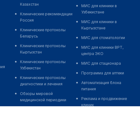
Казахстан
МИС для клиники в
Узбекистане
Клинические рекомендации
Россия
МИС для клиники в
Кыргызстане
Клинические протоколы
Беларусь
МИС для стоматологии
Клинические протоколы
МИС для клиники ВРТ,
Кыргызстан
центра ЭКО
Клинические протоколы
МИС для стационара
ния
Узбекистан
Программа для аптеки
Клинические протоколы
Автоматизация блока
диагностики и лечения
питания
Обзоры мировой
Реклама и продвижение
медицинской периодики
клиник
Заболевания: обзорные
Разработка сайта клиники
статьи
Разработка сайта клиники в
Новости здравоохранения
России
Медикаменты