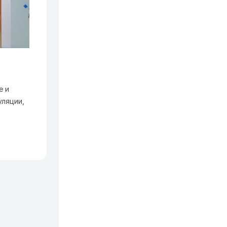
е и
ляции,