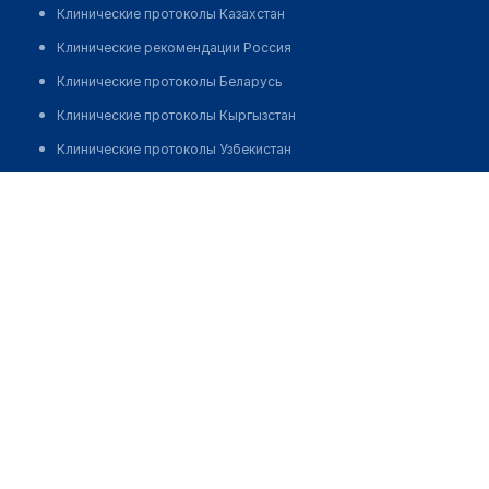
Клинические протоколы Казахстан
Клинические рекомендации Россия
Клинические протоколы Беларусь
Клинические протоколы Кыргызстан
Клинические протоколы Узбекистан
Клинические протоколы диагностики и лечения
Стоматология "ФЕДОРОВ"
Обзоры мировой медицинской периодики
Заболевания: обзорные статьи
Новости здравоохранения
Медикаменты
Лабораторные показатели
Медицинские термины
Мобильные приложения
клиникам
МИС для клиники