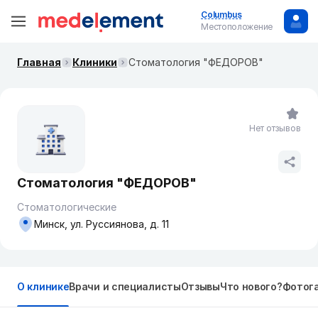
Columbus
Местоположение
Главная
Клиники
Стоматология "ФЕДОРОВ"
Нет отзывов
Стоматология "ФЕДОРОВ"
Стоматологические
Минск, ул. Руссиянова, д. 11
О клинике
Врачи и специалисты
Отзывы
Что нового?
Фотог