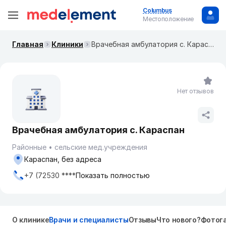
Columbus
Местоположение
Главная
Клиники
Врачебная амбулатория с. Караспан
Нет отзывов
Врачебная амбулатория с. Караспан
Районные
сельские мед.учреждения
Караспан, без адреса
+7 (72530 ****
Показать полностью
О клинике
Врачи и специалисты
Отзывы
Что нового?
Фотог