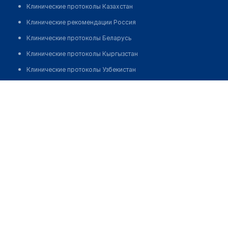
Клинические протоколы Казахстан
Клинические рекомендации Россия
Клинические протоколы Беларусь
Клинические протоколы Кыргызстан
Клинические протоколы Узбекистан
Клинические протоколы диагностики и лечения
Врачебная амбулатория с. Караспан
Обзоры мировой медицинской периодики
Позвонить
Заболевания: обзорные статьи
Новости здравоохранения
Медикаменты
Лабораторные показатели
Медицинские термины
Мобильные приложения
клиникам
МИС для клиники