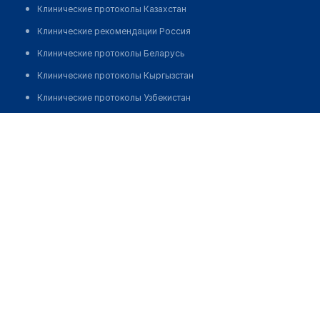
Клинические протоколы Казахстан
Клинические рекомендации Россия
Клинические протоколы Беларусь
Клинические протоколы Кыргызстан
Клинические протоколы Узбекистан
Клинические протоколы диагностики и лечения
Врачебная амбулатория с. Касымбек
Обзоры мировой медицинской периодики
Позвонить
Заболевания: обзорные статьи
Новости здравоохранения
Медикаменты
Лабораторные показатели
Медицинские термины
Мобильные приложения
клиникам
МИС для клиники