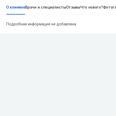
О клинике
Врачи и специалисты
Отзывы
Что нового?
Фотог
Подробная информация не добавлена