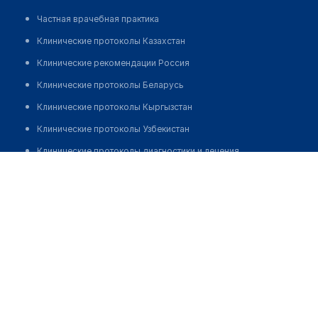
Частная врачебная практика
Клинические протоколы Казахстан
Клинические рекомендации Россия
Клинические протоколы Беларусь
Клинические протоколы Кыргызстан
Клинические протоколы Узбекистан
Клинические протоколы диагностики и лечения
Кабинет кардиолога в мкр 3, д. 41
Обзоры мировой медицинской периодики
Заболевания: обзорные статьи
Новости здравоохранения
Медикаменты
Лабораторные показатели
Медицинские термины
Мобильные приложения