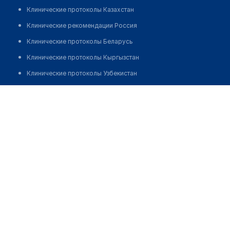
Клинические протоколы Казахстан
Клинические рекомендации Россия
Клинические протоколы Беларусь
Клинические протоколы Кыргызстан
Клинические протоколы Узбекистан
Клинические протоколы диагностики и лечения
Медицинский центр "ALEM SAYLYQ"
Обзоры мировой медицинской периодики
Позвонить
Заболевания: обзорные статьи
Новости здравоохранения
Медикаменты
Лабораторные показатели
Медицинские термины
Мобильные приложения
клиникам