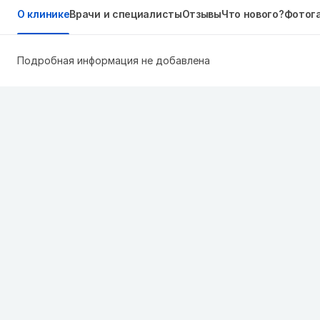
О клинике
Врачи и специалисты
Отзывы
Что нового?
Фотог
Подробная информация не добавлена