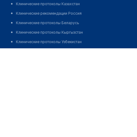
Клинические протоколы Казахстан
Клинические рекомендации Россия
Клинические протоколы Беларусь
Клинические протоколы Кыргызстан
Клинические протоколы Узбекистан
Клинические протоколы диагностики и лечения
Клиника "DARMON NURI"
Обзоры мировой медицинской периодики
Позвонить
Заболевания: обзорные статьи
Новости здравоохранения
Медикаменты
Лабораторные показатели
Медицинские термины
Мобильные приложения
клиникам
МИС для клиники