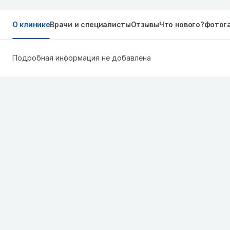
О клинике
Врачи и специалисты
Отзывы
Что нового?
Фотог
Подробная информация не добавлена