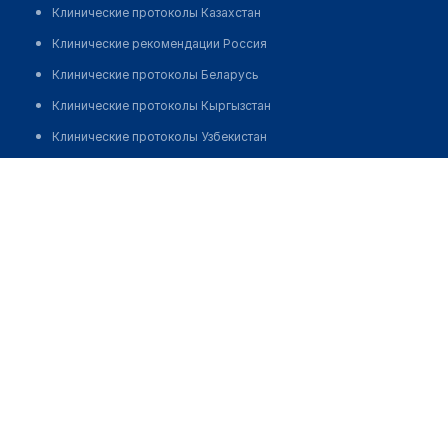
Клинические протоколы Казахстан
Клинические рекомендации Россия
Клинические протоколы Беларусь
Клинические протоколы Кыргызстан
Клинические протоколы Узбекистан
Клинические протоколы диагностики и лечения
Стоматологическая клиника "СПЕЦИАЛИСТ" на
Новослободской
Обзоры мировой медицинской периодики
Заболевания: обзорные статьи
Позвонить
Новости здравоохранения
Медикаменты
Лабораторные показатели
Медицинские термины
Мобильные приложения
клиникам
МИС для клиники