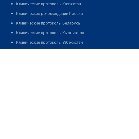
Клинические протоколы Казахстан
Клинические рекомендации Россия
Клинические протоколы Беларусь
Клинические протоколы Кыргызстан
Клинические протоколы Узбекистан
Клинические протоколы диагностики и лечения
Фельдшерско-акушерский пункт с. Маулимбай
Обзоры мировой медицинской периодики
Позвонить
Заболевания: обзорные статьи
Новости здравоохранения
Медикаменты
Лабораторные показатели
Медицинские термины
Мобильные приложения
клиникам
МИС для клиники