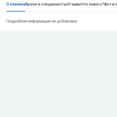
О клинике
Врачи и специалисты
Отзывы
Что нового?
Фотог
Подробная информация не добавлена