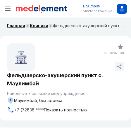
Columbus
Местоположение
Главная
Клиники
Фельдшерско-акушерский пункт с. Маулимбай
Нет отзывов
Фельдшерско-акушерский пункт с.
Маулимбай
Районные
сельские мед.учреждения
Маулимбай, без адреса
+7 (72838 ****
Показать полностью