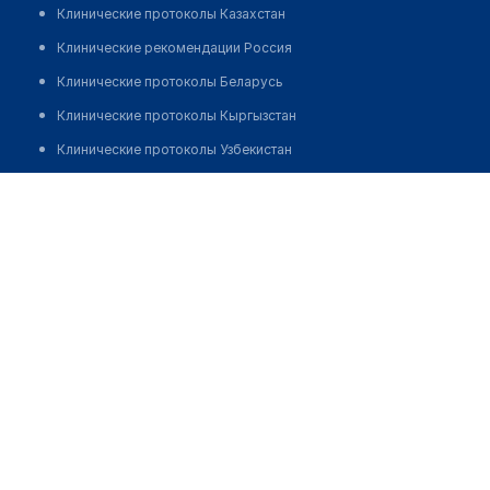
Клинические протоколы Казахстан
Клинические рекомендации Россия
Клинические протоколы Беларусь
Клинические протоколы Кыргызстан
Клинические протоколы Узбекистан
Клинические протоколы диагностики и лечения
Медицинский пункт с. Жанасу
Обзоры мировой медицинской периодики
Позвонить
Заболевания: обзорные статьи
Новости здравоохранения
Медикаменты
Лабораторные показатели
Медицинские термины
Мобильные приложения
клиникам
МИС для клиники