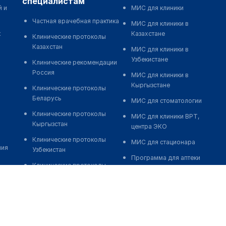
специалистам
й и
МИС для клиники
Частная врачебная практика
МИС для клиники в
к
Казахстане
Клинические протоколы
Казахстан
МИС для клиники в
Узбекистане
Клинические рекомендации
Россия
МИС для клиники в
Кыргызстане
Клинические протоколы
Беларусь
МИС для стоматологии
Клинические протоколы
МИС для клиники ВРТ,
Кыргызстан
центра ЭКО
Клинические протоколы
МИС для стационара
ния
Узбекистан
Программа для аптеки
Клинические протоколы
Автоматизация блока
диагностики и лечения
питания
Обзоры мировой
Реклама и продвижение
медицинской периодики
клиник
Заболевания: обзорные
Разработка сайта клиники