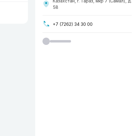
Казахстан, г. Тараз, мкр 7 (Самал), д.
58
+7 (7262) 34 30 00