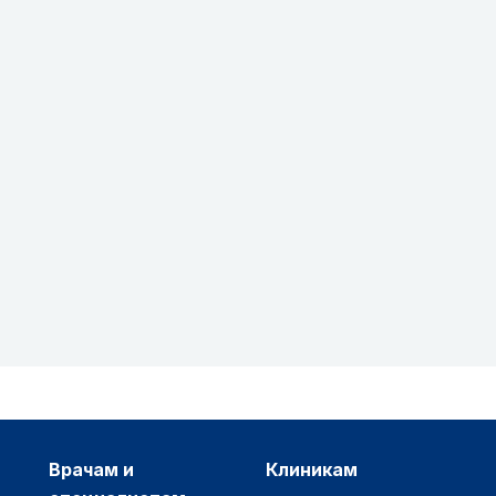
врачам и
клиникам