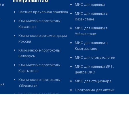
специалистам
й и
МИС для клиники
Частная врачебная практика
МИС для клиники в
к
Казахстане
Клинические протоколы
Казахстан
МИС для клиники в
Узбекистане
Клинические рекомендации
Россия
МИС для клиники в
Кыргызстане
Клинические протоколы
Беларусь
МИС для стоматологии
Клинические протоколы
МИС для клиники ВРТ,
Кыргызстан
центра ЭКО
Клинические протоколы
МИС для стационара
ния
Узбекистан
Программа для аптеки
Клинические протоколы
Автоматизация блока
диагностики и лечения
питания
Обзоры мировой
Реклама и продвижение
медицинской периодики
клиник
Заболевания: обзорные
Разработка сайта клиники