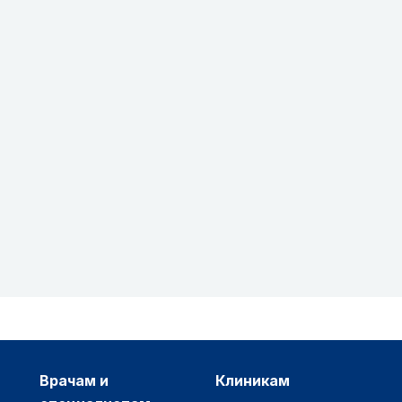
врачам и
клиникам