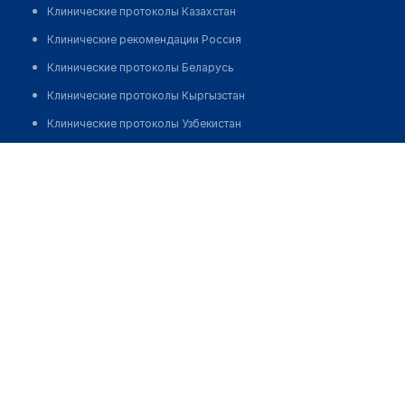
Клинические протоколы Казахстан
Клинические рекомендации Россия
Клинические протоколы Беларусь
Клинические протоколы Кыргызстан
Клинические протоколы Узбекистан
Клинические протоколы диагностики и лечения
KOZIM Клиника/Оптика
Обзоры мировой медицинской периодики
Позвонить
Заболевания: обзорные статьи
Новости здравоохранения
Медикаменты
Лабораторные показатели
Медицинские термины
Мобильные приложения
клиникам
МИС для клиники