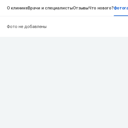
О клинике
Врачи и специалисты
Отзывы
Что нового?
Фотог
Фото не добавлены