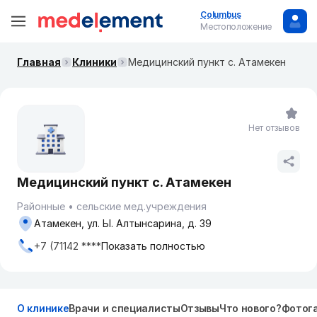
Columbus
Местоположение
Главная
Клиники
Медицинский пункт с. Атамекен
Нет отзывов
Медицинский пункт с. Атамекен
Районные
сельские мед.учреждения
Атамекен, ул. Ы. Алтынсарина, д. 39
+7 (71142 ****
Показать полностью
О клинике
Врачи и специалисты
Отзывы
Что нового?
Фотог