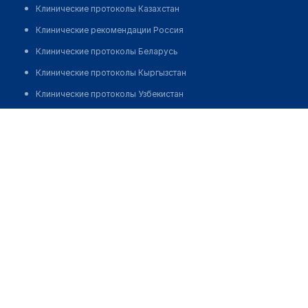
Клинические протоколы Казахстан
Клинические рекомендации Россия
Клинические протоколы Беларусь
Клинические протоколы Кыргызстан
Клинические протоколы Узбекистан
Клинические протоколы диагностики и лечения
Медицинский пункт с. Атамекен
Обзоры мировой медицинской периодики
Позвонить
Заболевания: обзорные статьи
Новости здравоохранения
Медикаменты
Лабораторные показатели
Медицинские термины
Мобильные приложения
клиникам
МИС для клиники