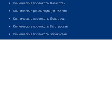
Клинические протоколы Казахстан
Клинические рекомендации Россия
Клинические протоколы Беларусь
Клинические протоколы Кыргызстан
Клинические протоколы Узбекистан
Клинические протоколы диагностики и лечения
Многопрофильная клиника "СМ-КЛИНИКА" в
Солнечногорске
Обзоры мировой медицинской периодики
Заболевания: обзорные статьи
Позвонить
Новости здравоохранения
Медикаменты
Лабораторные показатели
Медицинские термины
Мобильные приложения
клиникам
МИС для клиники