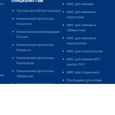
специалистам
й и
МИС для клиники
Частная врачебная практика
МИС для клиники в
к
Казахстане
Клинические протоколы
Казахстан
МИС для клиники в
Узбекистане
Клинические рекомендации
Россия
МИС для клиники в
Кыргызстане
Клинические протоколы
Беларусь
МИС для стоматологии
Клинические протоколы
МИС для клиники ВРТ,
Кыргызстан
центра ЭКО
Клинические протоколы
МИС для стационара
ния
Узбекистан
Программа для аптеки
Клинические протоколы
Автоматизация блока
диагностики и лечения
питания
Обзоры мировой
Реклама и продвижение
медицинской периодики
клиник
Заболевания: обзорные
Разработка сайта клиники