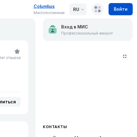
Columbus
Войти
RU
Местоположение
Вход в МИС
Профессиональный аккаунт
Нет отзывов
литься
КОНТАКТЫ