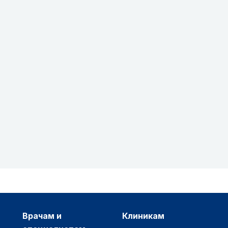
врачам и
клиникам