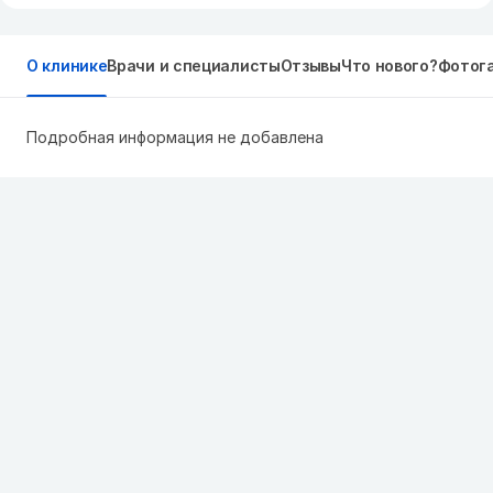
О клинике
Врачи и специалисты
Отзывы
Что нового?
Фотог
Подробная информация не добавлена