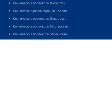
Клинические протоколы Казахстан
Клинические рекомендации Россия
Клинические протоколы Беларусь
Клинические протоколы Кыргызстан
Клинические протоколы Узбекистан
Клинические протоколы диагностики и лечения
Центр охраны здоровья семьи
Обзоры мировой медицинской периодики
Позвонить
Заболевания: обзорные статьи
Новости здравоохранения
Медикаменты
Лабораторные показатели
Медицинские термины
Мобильные приложения
клиникам
МИС для клиники