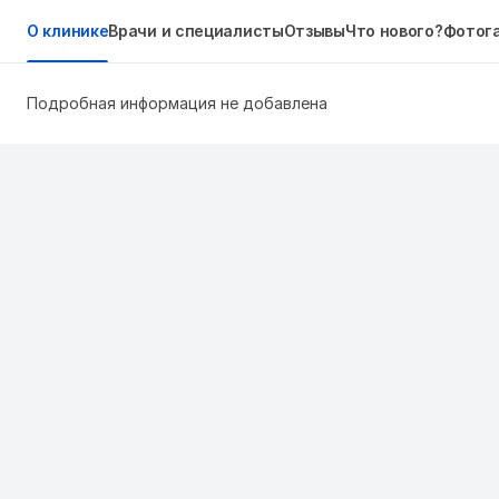
О клинике
Врачи и специалисты
Отзывы
Что нового?
Фотог
Подробная информация не добавлена