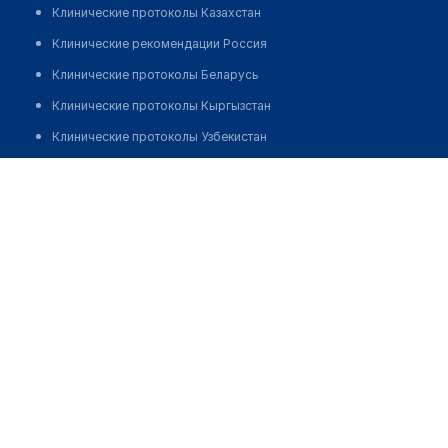
Клинические протоколы Казахстан
Клинические рекомендации Россия
Клинические протоколы Беларусь
Клинические протоколы Кыргызстан
Клинические протоколы Узбекистан
Клинические протоколы диагностики и лечения
Стоматология "DENTA LAND"
Обзоры мировой медицинской периодики
Позвонить
Заболевания: обзорные статьи
Новости здравоохранения
Медикаменты
Лабораторные показатели
Медицинские термины
Мобильные приложения
клиникам
МИС для клиники