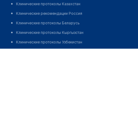
Клинические протоколы Казахстан
Клинические рекомендации Россия
Клинические протоколы Беларусь
Клинические протоколы Кыргызстан
Клинические протоколы Узбекистан
Клинические протоколы диагностики и лечения
Многопрофильная клиника "VITA KRONE" на Аммермана
Обзоры мировой медицинской периодики
Позвонить
Заболевания: обзорные статьи
Новости здравоохранения
Медикаменты
Лабораторные показатели
Медицинские термины
Мобильные приложения
клиникам
МИС для клиники