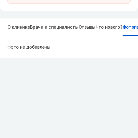
О клинике
Врачи и специалисты
Отзывы
Что нового?
Фотог
Фото не добавлены