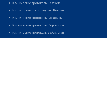
Клинические протоколы Казахстан
Клинические рекомендации Россия
Клинические протоколы Беларусь
Клинические протоколы Кыргызстан
Клинические протоколы Узбекистан
Клинические протоколы диагностики и лечения
Медицинский пункт с. Боровское
Обзоры мировой медицинской периодики
Позвонить
Заболевания: обзорные статьи
Новости здравоохранения
Медикаменты
Лабораторные показатели
Медицинские термины
Мобильные приложения
клиникам
МИС для клиники