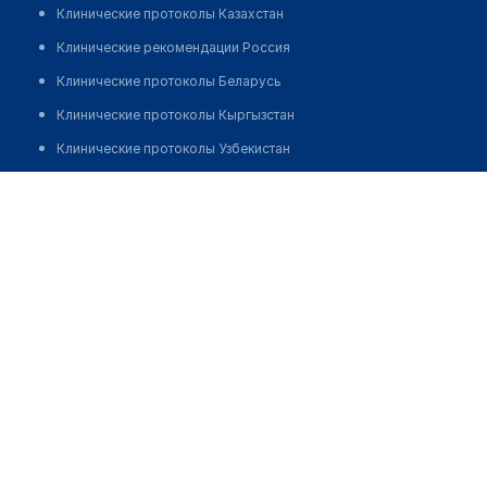
Клинические протоколы Казахстан
Клинические рекомендации Россия
Клинические протоколы Беларусь
Клинические протоколы Кыргызстан
Клинические протоколы Узбекистан
Клинические протоколы диагностики и лечения
Стоматология "ORTHOLINER CLINIC"
Обзоры мировой медицинской периодики
Заболевания: обзорные статьи
Новости здравоохранения
Медикаменты
Лабораторные показатели
Медицинские термины
Мобильные приложения
клиникам
МИС для клиники