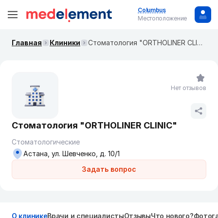
Columbus
Местоположение
Главная
Клиники
Стоматология "ORTHOLINER CLINIC"
Нет отзывов
Стоматология "ORTHOLINER CLINIC"
Стоматологические
Астана, ул. Шевченко, д. 10/1
Задать вопрос
О клинике
Врачи и специалисты
Отзывы
Что нового?
Фотог