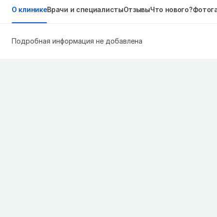
О клинике
Врачи и специалисты
Отзывы
Что нового?
Фотог
Подробная информация не добавлена