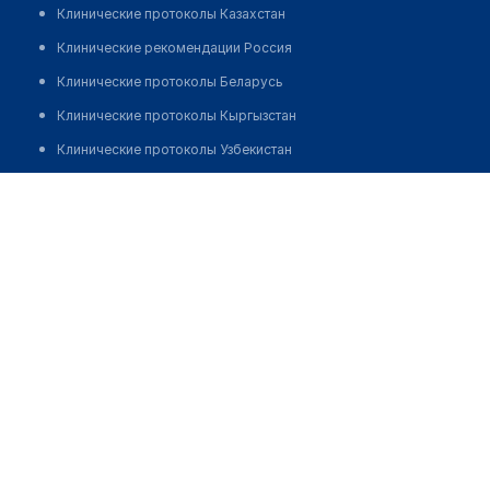
Клинические протоколы Казахстан
Клинические рекомендации Россия
Клинические протоколы Беларусь
Клинические протоколы Кыргызстан
Клинические протоколы Узбекистан
Клинические протоколы диагностики и лечения
Врачебная амбулатория Заречный 2, 3
Обзоры мировой медицинской периодики
Позвонить
Заболевания: обзорные статьи
Новости здравоохранения
Медикаменты
Лабораторные показатели
Медицинские термины
Мобильные приложения
клиникам
МИС для клиники