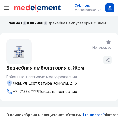
Columbus
Местоположение
Главная
Клиники
Врачебная амбулатория с. Жем
Нет отзывов
Врачебная амбулатория с. Жем
Районные
сельские мед.учреждения
Жем, ул. Есет батыра Кокиулы, д. 5
+7 (71334 ****
Показать полностью
О клинике
Врачи и специалисты
Отзывы
Что нового?
Фотог