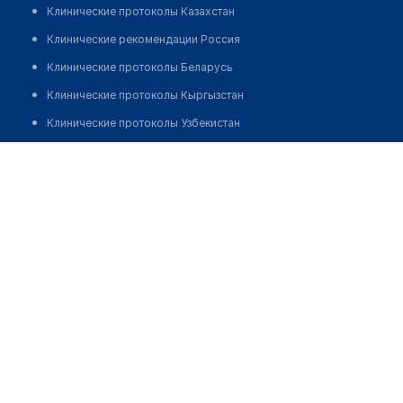
Клинические протоколы Казахстан
Клинические рекомендации Россия
Клинические протоколы Беларусь
Клинические протоколы Кыргызстан
Клинические протоколы Узбекистан
Клинические протоколы диагностики и лечения
Врачебная амбулатория с. Жем
Обзоры мировой медицинской периодики
Позвонить
Заболевания: обзорные статьи
Новости здравоохранения
Медикаменты
Лабораторные показатели
Медицинские термины
Мобильные приложения
клиникам
МИС для клиники