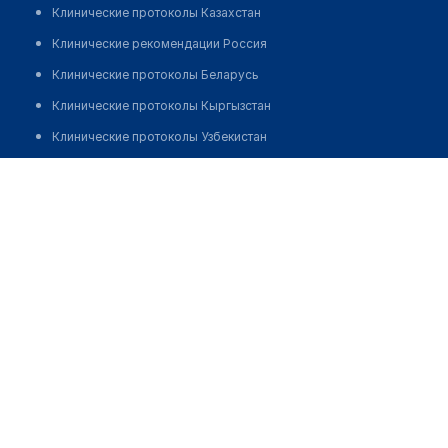
Клинические протоколы Казахстан
Клинические рекомендации Россия
Клинические протоколы Беларусь
Клинические протоколы Кыргызстан
Клинические протоколы Узбекистан
Клинические протоколы диагностики и лечения
Cтоматологическая клиника "EVROSTOM"
Обзоры мировой медицинской периодики
Позвонить
Заболевания: обзорные статьи
Новости здравоохранения
Медикаменты
Лабораторные показатели
Медицинские термины
Мобильные приложения
клиникам
МИС для клиники