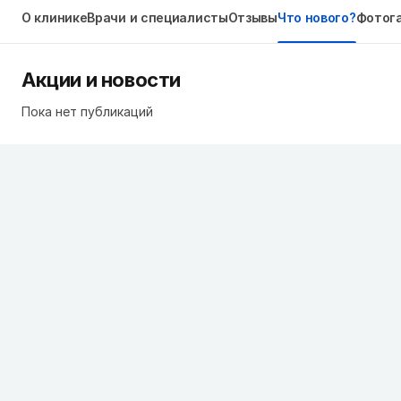
О клинике
Врачи и специалисты
Отзывы
Что нового?
Фотог
Акции и новости
Пока нет публикаций