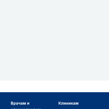
врачам и
клиникам