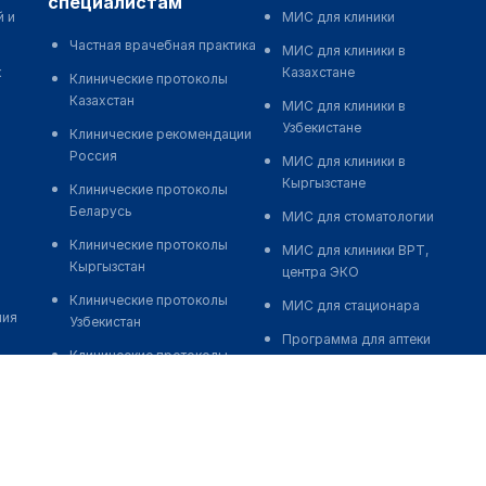
специалистам
й и
МИС для клиники
Частная врачебная практика
МИС для клиники в
к
Казахстане
Клинические протоколы
Казахстан
МИС для клиники в
Узбекистане
Клинические рекомендации
Россия
МИС для клиники в
Кыргызстане
Клинические протоколы
Беларусь
МИС для стоматологии
Клинические протоколы
МИС для клиники ВРТ,
Кыргызстан
центра ЭКО
Клинические протоколы
МИС для стационара
ния
Узбекистан
Программа для аптеки
Клинические протоколы
Автоматизация блока
диагностики и лечения
питания
Обзоры мировой
Реклама и продвижение
медицинской периодики
клиник
Заболевания: обзорные
Разработка сайта клиники