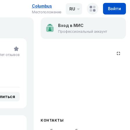
Columbus
Войти
RU
Местоположение
Вход в МИС
Профессиональный аккаунт
Нет отзывов
литься
КОНТАКТЫ