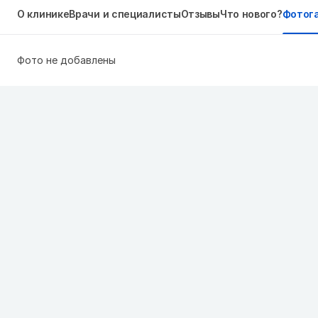
О клинике
Врачи и специалисты
Отзывы
Что нового?
Фотог
Фото не добавлены