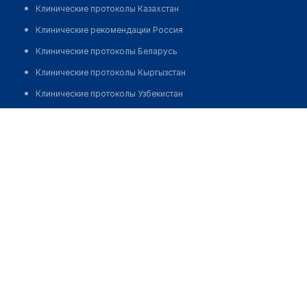
Клинические протоколы Казахстан
Клинические рекомендации Россия
Клинические протоколы Беларусь
Клинические протоколы Кыргызстан
Клинические протоколы Узбекистан
Клинические протоколы диагностики и лечения
Клиника косметологии "TOPCLINIC"
Обзоры мировой медицинской периодики
Позвонить
Заболевания: обзорные статьи
Новости здравоохранения
Медикаменты
Лабораторные показатели
Медицинские термины
Мобильные приложения
клиникам
МИС для клиники