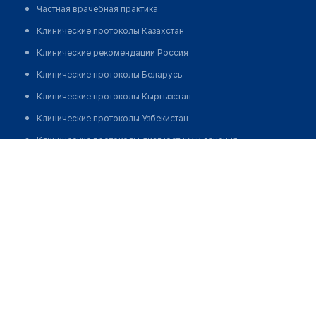
Частная врачебная практика
Клинические протоколы Казахстан
Клинические рекомендации Россия
Клинические протоколы Беларусь
Клинические протоколы Кыргызстан
Клинические протоколы Узбекистан
Клинические протоколы диагностики и лечения
Стоматологические клиники "33 ЗУБ" на Боткинская
Обзоры мировой медицинской периодики
Позвонить
Заболевания: обзорные статьи
Новости здравоохранения
Медикаменты
Лабораторные показатели
Медицинские термины
Мобильные приложения
клиникам