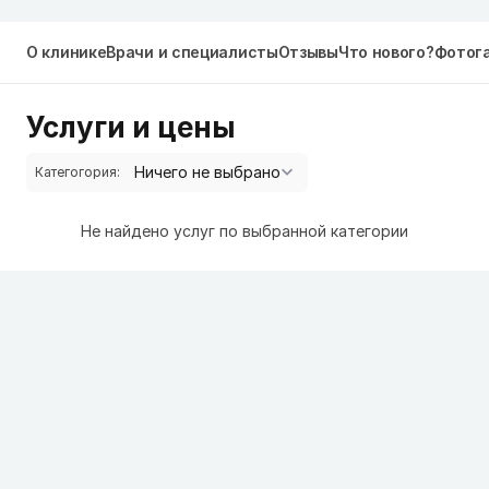
О клинике
Врачи и специалисты
Отзывы
Что нового?
Фотог
Услуги и цены
Категогория:
Не найдено услуг по выбранной категории