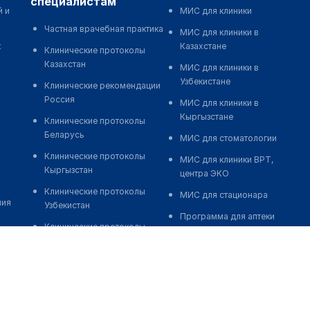
специалистам
й и
МИС для клиники
Частная врачебная практика
МИС для клиники в
к
Казахстане
Клинические протоколы
Казахстан
МИС для клиники в
Узбекистане
Клинические рекомендации
Россия
МИС для клиники в
Кыргызстане
Клинические протоколы
Беларусь
МИС для стоматологии
Клинические протоколы
МИС для клиники ВРТ,
Кыргызстан
центра ЭКО
Клинические протоколы
МИС для стационара
ния
Узбекистан
Программа для аптеки
Клинические протоколы
Автоматизация блока
диагностики и лечения
питания
Обзоры мировой
Реклама и продвижение
медицинской периодики
клиник
Заболевания: обзорные
Разработка сайта клиники