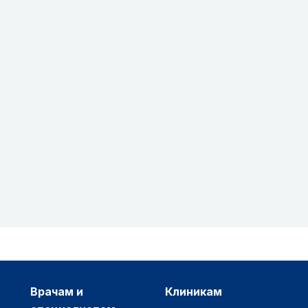
врачам и
клиникам