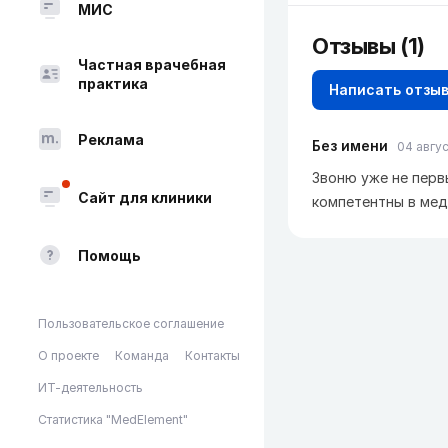
МИС
Отзывы
(1)
Частная врачебная
практика
Написать отзы
Реклама
Без имени
04 авгус
Звоню уже не перв
Сайт для клиники
компетентны в мед
Помощь
Пользовательское соглашение
О проекте
Команда
Контакты
ИТ-деятельность
Статистика "MedElement"