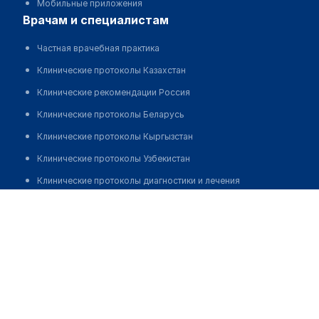
Мобильные приложения
врачам и специалистам
Частная врачебная практика
Клинические протоколы Казахстан
Клинические рекомендации Россия
Клинические протоколы Беларусь
Клинические протоколы Кыргызстан
Клинические протоколы Узбекистан
Клинические протоколы диагностики и лечения
Поликлиника "МЕДОСМОТР"
Обзоры мировой медицинской периодики
Заболевания: обзорные статьи
Позвонить
Новости здравоохранения
Медикаменты
Лабораторные показатели
Медицинские термины