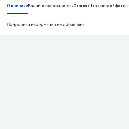
О клинике
Врачи и специалисты
Отзывы
Что нового?
Фотог
Подробная информация не добавлена