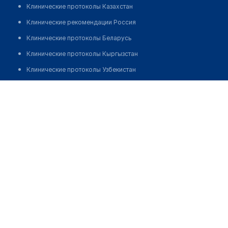
Клинические протоколы Казахстан
Клинические рекомендации Россия
Клинические протоколы Беларусь
Клинические протоколы Кыргызстан
Клинические протоколы Узбекистан
Клинические протоколы диагностики и лечения
Клиника "БРАК И СЕМЬЯ"
Обзоры мировой медицинской периодики
Позвонить
Заболевания: обзорные статьи
Новости здравоохранения
Медикаменты
Лабораторные показатели
Медицинские термины
Мобильные приложения
клиникам
МИС для клиники