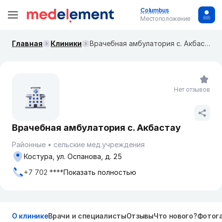
Columbus
Местоположение
Главная
Клиники
Врачебная амбулатория с. Акбастау
Нет отзывов
Врачебная амбулатория с. Акбастау
Районные
сельские мед.учреждения
Костура, ул. Оспанова, д. 25
+7 702 ****
Показать полностью
О клинике
Врачи и специалисты
Отзывы
Что нового?
Фотог