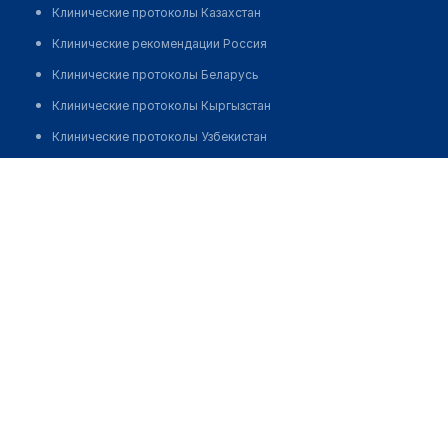
Клинические протоколы Казахстан
Клинические рекомендации Россия
Клинические протоколы Беларусь
Клинические протоколы Кыргызстан
Клинические протоколы Узбекистан
Клинические протоколы диагностики и лечения
Врачебная амбулатория с. Акбастау
Обзоры мировой медицинской периодики
Позвонить
Заболевания: обзорные статьи
Новости здравоохранения
Медикаменты
Лабораторные показатели
Медицинские термины
Мобильные приложения
клиникам
МИС для клиники