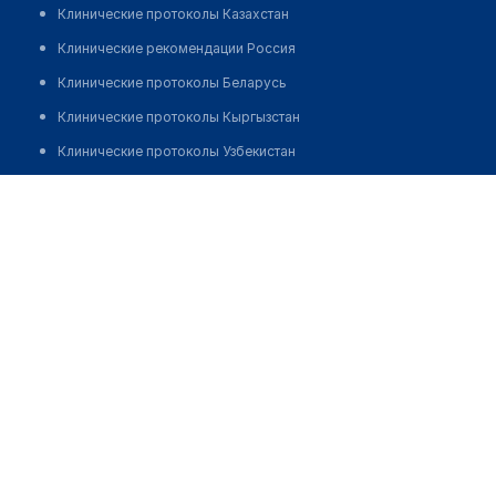
Клинические протоколы Казахстан
Клинические рекомендации Россия
Клинические протоколы Беларусь
Клинические протоколы Кыргызстан
Клинические протоколы Узбекистан
Клинические протоколы диагностики и лечения
Акжаикская центральная районная больница с. Чапаево
Обзоры мировой медицинской периодики
Позвонить
Заболевания: обзорные статьи
Новости здравоохранения
Медикаменты
Лабораторные показатели
Медицинские термины
Мобильные приложения
клиникам
МИС для клиники