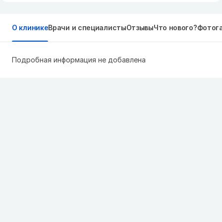
О клинике
Врачи и специалисты
Отзывы
Что нового?
Фотог
Подробная информация не добавлена