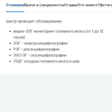
О клинике
Врачи и специалисты
Отзывы
Что нового?
Фотог
Центр проводит обследования:
видео-ЭЭГ мониторинг головного мозга (от 1 до 12
часов)
ЭЭГ - электроэнцефалография
РЭГ - реоэнцефалография
ЭХО-ЭГ - эхоэнцефалография
УЗДГ сосудов головного мозга и шеи