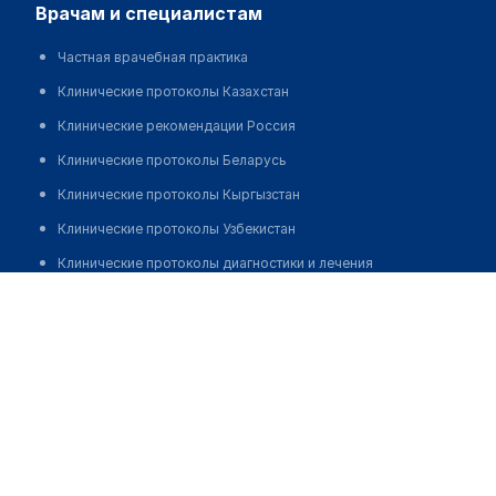
врачам и специалистам
Частная врачебная практика
Клинические протоколы Казахстан
Клинические рекомендации Россия
Клинические протоколы Беларусь
Клинические протоколы Кыргызстан
Клинические протоколы Узбекистан
Клинические протоколы диагностики и лечения
Неврологический центр
Обзоры мировой медицинской периодики
Позвонить
Заболевания: обзорные статьи
Новости здравоохранения
Медикаменты
Лабораторные показатели
Медицинские термины