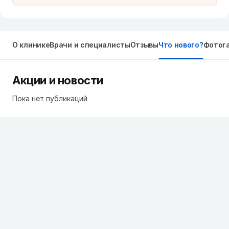
О клинике
Врачи и специалисты
Отзывы
Что нового?
Фотог
Акции и новости
Пока нет публикаций