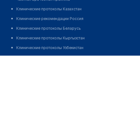
Клинические протоколы Казахстан
Клинические рекомендации Россия
Клинические протоколы Беларусь
Клинические протоколы Кыргызстан
Клинические протоколы Узбекистан
Клинические протоколы диагностики и лечения
Центр косметологии и стоматологии "ПАЛКИНЪ" на
Бармалеева
Обзоры мировой медицинской периодики
Заболевания: обзорные статьи
Позвонить
Новости здравоохранения
Медикаменты
Лабораторные показатели
Медицинские термины
Мобильные приложения
клиникам