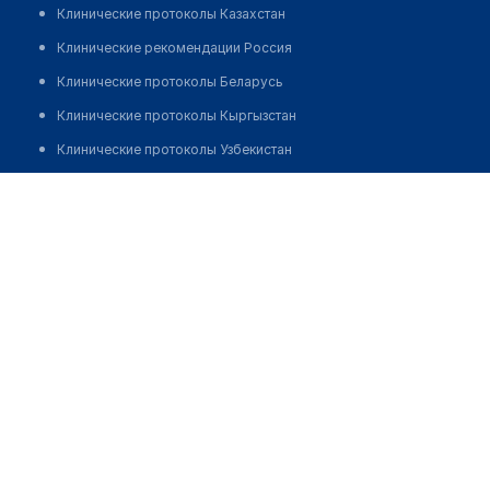
Клинические протоколы Казахстан
Клинические рекомендации Россия
Клинические протоколы Беларусь
Клинические протоколы Кыргызстан
Клинические протоколы Узбекистан
Клинические протоколы диагностики и лечения
Медицинский центр "ЗОЛОТОЕ СЕЧЕНИЕ"
Обзоры мировой медицинской периодики
Позвонить
Заболевания: обзорные статьи
Новости здравоохранения
Медикаменты
Лабораторные показатели
Медицинские термины
Мобильные приложения
клиникам
МИС для клиники