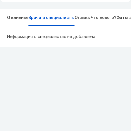
О клинике
Врачи и специалисты
Отзывы
Что нового?
Фотог
Информация о специалистах не добавлена