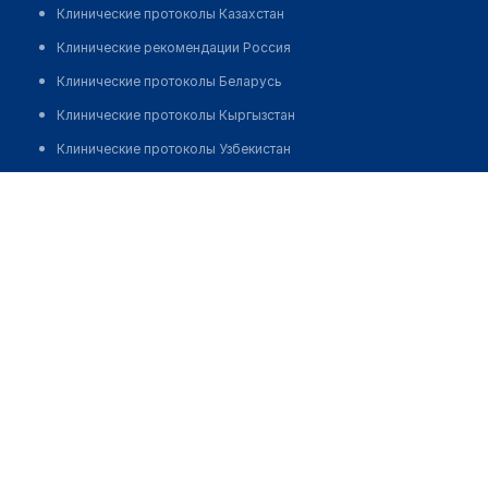
Клинические протоколы Казахстан
Клинические рекомендации Россия
Клинические протоколы Беларусь
Клинические протоколы Кыргызстан
Клинические протоколы Узбекистан
Клинические протоколы диагностики и лечения
Медицинский пункт с. Белокаменка
Обзоры мировой медицинской периодики
Позвонить
Заболевания: обзорные статьи
Новости здравоохранения
Медикаменты
Лабораторные показатели
Медицинские термины
Мобильные приложения
клиникам
МИС для клиники