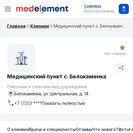
Columbus
Местоположение
Главная
Клиники
Медицинский пункт с. Белокаменка
Нет отзывов
Медицинский пункт с. Белокаменка
Районные
сельские мед.учреждения
Белокаменка, ул. Центральная, д. 14
+7 (7233 ****
Показать полностью
О клинике
Врачи и специалисты
Отзывы
Что нового?
Фотог