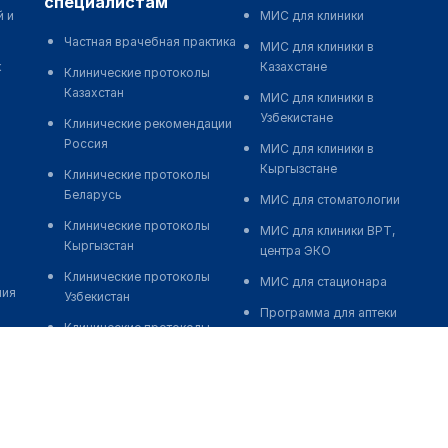
специалистам
й и
МИС для клиники
Частная врачебная практика
МИС для клиники в
к
Казахстане
Клинические протоколы
Казахстан
МИС для клиники в
Узбекистане
Клинические рекомендации
Россия
МИС для клиники в
Кыргызстане
Клинические протоколы
Беларусь
МИС для стоматологии
Клинические протоколы
МИС для клиники ВРТ,
Кыргызстан
центра ЭКО
Клинические протоколы
МИС для стационара
ния
Узбекистан
Программа для аптеки
Клинические протоколы
Автоматизация блока
диагностики и лечения
питания
Обзоры мировой
Реклама и продвижение
медицинской периодики
клиник
Заболевания: обзорные
Разработка сайта клиники