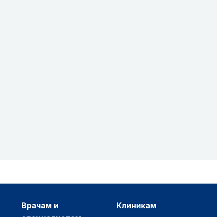
врачам и
клиникам