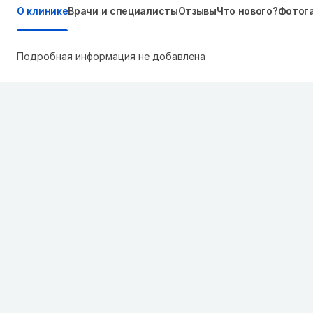
О клинике
Врачи и специалисты
Отзывы
Что нового?
Фотог
Подробная информация не добавлена