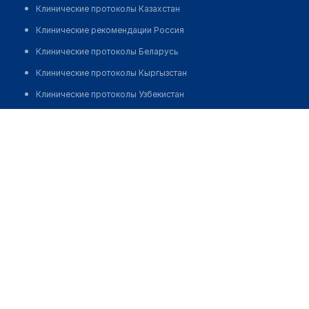
Клинические протоколы Казахстан
Клинические рекомендации Россия
Клинические протоколы Беларусь
Клинические протоколы Кыргызстан
Клинические протоколы Узбекистан
Клинические протоколы диагностики и лечения
Медицинский пункт с. Шевченко (Миялыколь)
Обзоры мировой медицинской периодики
Позвонить
Заболевания: обзорные статьи
Новости здравоохранения
Медикаменты
Лабораторные показатели
Медицинские термины
Мобильные приложения
клиникам
МИС для клиники