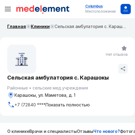
Columbus
Местоположение
Главная
Клиники
Сельская амбулатория с. Карашокы
Нет отзывов
Сельская амбулатория с. Карашокы
Районные
сельские мед.учреждения
Карашокы, ул. Маметова, д. 1
+7 (72840 ****
Показать полностью
О клинике
Врачи и специалисты
Отзывы
Что нового?
Фотог