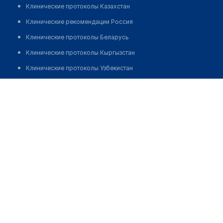
Клинические протоколы Казахстан
Клинические рекомендации Россия
Клинические протоколы Беларусь
Клинические протоколы Кыргызстан
Клинические протоколы Узбекистан
Клинические протоколы диагностики и лечения
Сельская амбулатория с. Карашокы
Обзоры мировой медицинской периодики
Позвонить
Заболевания: обзорные статьи
Новости здравоохранения
Медикаменты
Лабораторные показатели
Медицинские термины
Мобильные приложения
клиникам
МИС для клиники