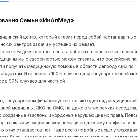
ования Семьи «ИнАлМед»
дицинский центр
, который ставит перед собой нестандартные
нских центров задачи и успешно их решает.
более чем десятилетнего опыта работы на лоне отечественной
дицины мы с уверенностью можем сказать, что российские п
ти получать медицинскую помощь в области репродукции по
ндартам. Это верно в 100% случаев для государственной ме
ое в 90% случаев для частной.
т, государством финансируется только один вид медицинской 
вной медицины, ЭКО по ОМС, но даже в этих рамках перед па
о созданные «заслоны и кордоны» нарушающие их права. Повс
рты оказания медицинской помощи по данному профилю, и не 
что этих стандартов нет. Чаще всего подобные вещи утвержда