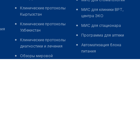
Клинические протоколы
МИС для клиники ВРТ,
Кыргызстан
центра ЭКО
Клинические протоколы
МИС для стационара
ния
Узбекистан
Программа для аптеки
Клинические протоколы
Автоматизация блока
диагностики и лечения
питания
Обзоры мировой
Реклама и продвижение
медицинской периодики
клиник
Заболевания: обзорные
Разработка сайта клиники
статьи
Разработка сайта клиники в
Новости здравоохранения
России
Медикаменты
Разработка сайта клиники в
Лабораторные показатели
Казахстане
Медицинские термины
Разработка сайта клиники в
Беларуси
Мобильные приложения
Разработка сайта клиники в