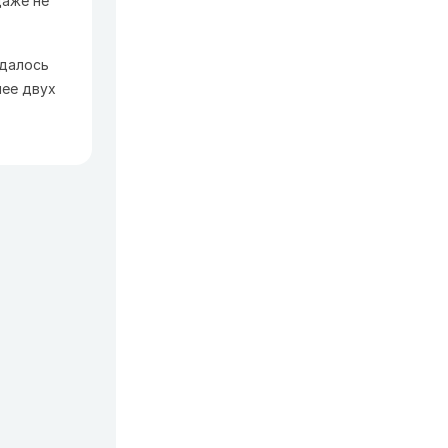
даже не
удалось
лее двух