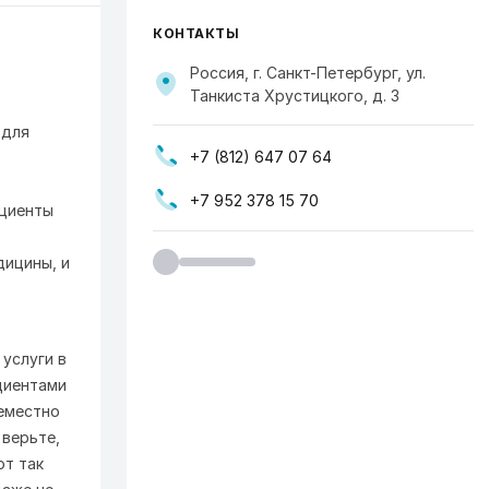
КОНТАКТЫ
Россия, г. Санкт-Петербург, ул.
Танкиста Хрустицкого, д. 3
 для
+7 (812) 647 07 64
+7 952 378 15 70
ациенты
дицины, и
услуги в
циентами
еместно
верьте,
ют так