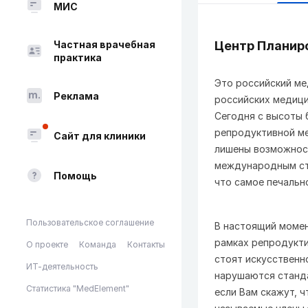
МИС
Частная врачебная
Центр Планир
практика
Это российский ме
Реклама
российских медици
Сегодня с высоты 
репродуктивной ме
Сайт для клиники
лишены возможнос
международным ста
Помощь
что самое печальн
Пользовательское соглашение
В настоящий момен
рамках репродукти
О проекте
Команда
Контакты
стоят искусственн
ИТ-деятельность
нарушаются станда
Статистика "MedElement"
если Вам скажут, 