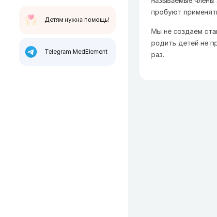
называемые члены
пробуют применять
Детям нужна помощь!
Мы не создаем ста
родить детей не п
Telegram MedElement
раз.