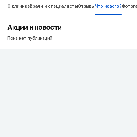
О клинике
Врачи и специалисты
Отзывы
Что нового?
Фотог
Акции и новости
Пока нет публикаций