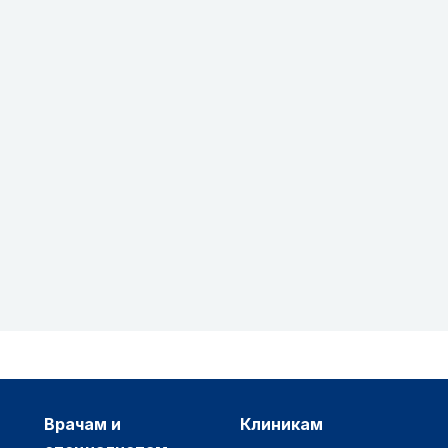
врачам и
клиникам