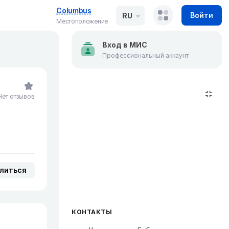
Columbus
Войти
RU
Местоположение
Вход в МИС
Профессиональный аккаунт
Нет отзывов
литься
КОНТАКТЫ