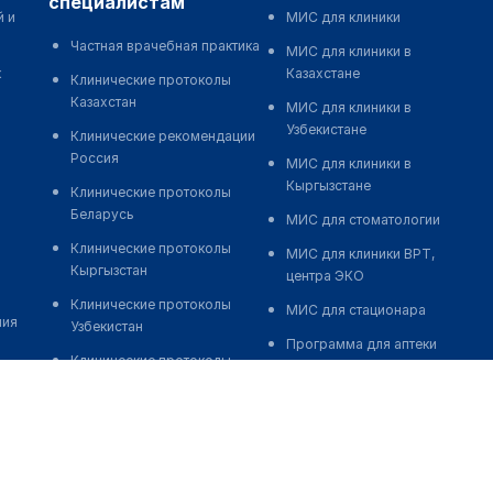
специалистам
й и
МИС для клиники
Частная врачебная практика
МИС для клиники в
к
Казахстане
Клинические протоколы
Казахстан
МИС для клиники в
Узбекистане
Клинические рекомендации
Россия
МИС для клиники в
Кыргызстане
Клинические протоколы
Беларусь
МИС для стоматологии
Клинические протоколы
МИС для клиники ВРТ,
Кыргызстан
центра ЭКО
Клинические протоколы
МИС для стационара
ния
Узбекистан
Программа для аптеки
Клинические протоколы
Автоматизация блока
диагностики и лечения
питания
Обзоры мировой
Реклама и продвижение
медицинской периодики
клиник
Заболевания: обзорные
Разработка сайта клиники