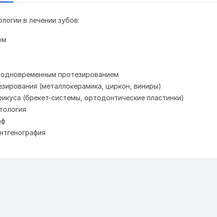
логии в лечении зубов:
ом
с одновременным протезированием
езирования (металлокерамика, циркон, виниры)
рикуса (брекет-системы, ортодонтические пластинки)
тология
аф
нтгенография