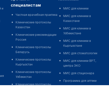
специалистам
й и
МИС для клиники
Частная врачебная практика
МИС для клиники в
к
Казахстане
Клинические протоколы
Казахстан
МИС для клиники в
Узбекистане
Клинические рекомендации
Россия
МИС для клиники в
Кыргызстане
Клинические протоколы
Беларусь
МИС для стоматологии
Клинические протоколы
МИС для клиники ВРТ,
Кыргызстан
центра ЭКО
Клинические протоколы
МИС для стационара
ния
Узбекистан
Программа для аптеки
Клинические протоколы
Автоматизация блока
диагностики и лечения
питания
Обзоры мировой
Реклама и продвижение
медицинской периодики
клиник