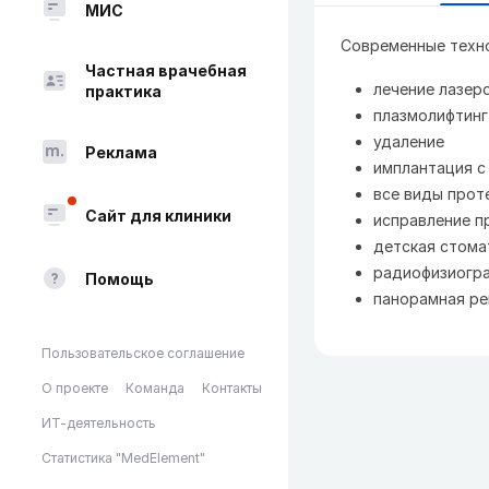
МИС
Современные техно
Частная врачебная
лечение лазер
практика
плазмолифтинг
удаление
Реклама
имплантация 
все виды прот
Сайт для клиники
исправление п
детская стома
радиофизиогр
Помощь
панорамная ре
Пользовательское соглашение
О проекте
Команда
Контакты
ИТ-деятельность
Статистика "MedElement"